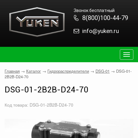
Звонок бесплатный
8(800)100-44-79
info@yuken.ru
Togg
navig
Главная
→
Каталог
→
Гидрораспределители
→
DSG-01
→
DSG-01-
2B2B-D24-70
DSG-01-2B2B-D24-70
Код товара: DSG-01-2B2B-D24-70