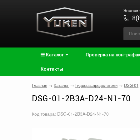
Звонок
8(
Каталог
Проверка на контрафа
Контакты
Главная
→
Каталог
→
Гидрораспределители
→
DSG-01
DSG-01-2B3A-D24-N1-70
Код товара: DSG-01-2B3A-D24-N1-70