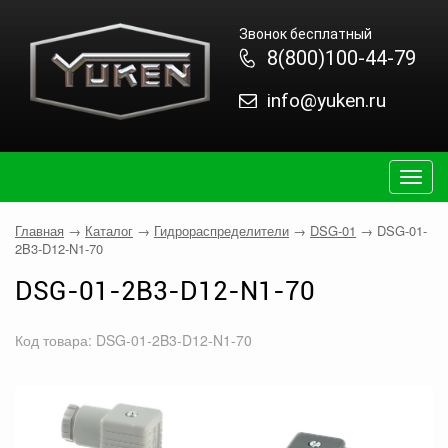
Звонок бесплатный
8(800)100-44-79
info@yuken.ru
Togg
navig
Главная
→
Каталог
→
Гидрораспределители
→
DSG-01
→
DSG-01-
2B3-D12-N1-70
DSG-01-2B3-D12-N1-70
Код товара: DSG-01-2B3-D12-N1-70