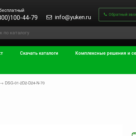
 бесплатный
Обратный зво
info@yuken.ru
800)100-44-79
кт
Скачать каталоги
Комплексные решения и с
→
DSG-01-2D2-D24-N-70