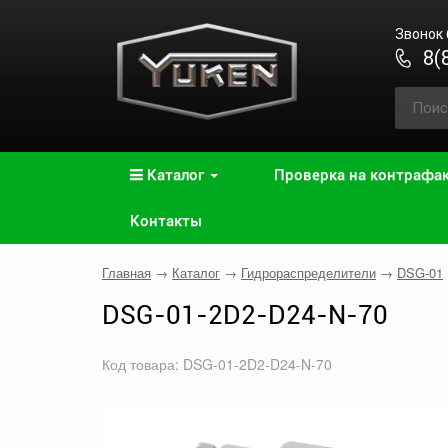
Звонок
8(
Каталог
Проверка на контрафа
Контакты
Главная
→
Каталог
→
Гидрораспределители
→
DSG-01
DSG-01-2D2-D24-N-70
Код товара: DSG-01-2D2-D24-N-70