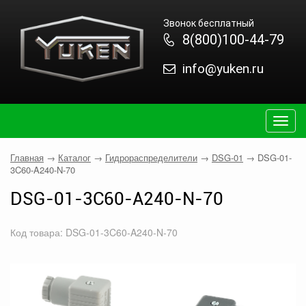
Звонок бесплатный
8(800)100-44-79
info@yuken.ru
Togg
navig
Главная
→
Каталог
→
Гидрораспределители
→
DSG-01
→
DSG-01-
3C60-A240-N-70
DSG-01-3C60-A240-N-70
Код товара: DSG-01-3C60-A240-N-70