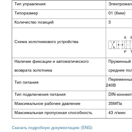
Тип управления
Электромаг
Типоразмер
01 (6мм)
Количество позиций
3
Схема золотникового устройства
Наличие фиксации и автоматического
Пружинный в
возврата золотника
среднее
по
Переменный
Тип питания
240В
Тип подключения питания
DIN-коннек
Максимальное рабочее давление
35МПа
Максимальная пропускная способность
43 л/мин
Скачать подробную документацию (ENG)